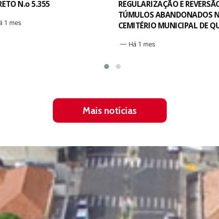
ULARIZAÇÃO E REVERSÃO DE
Relatório Quadrimestral d
ULOS ABANDONADOS NO
Saúde: Janeiro a Abril de 20
ITÉRIO MUNICIPAL DE QUATÁ
Há 1 mes
á 1 mes
Mais notícias