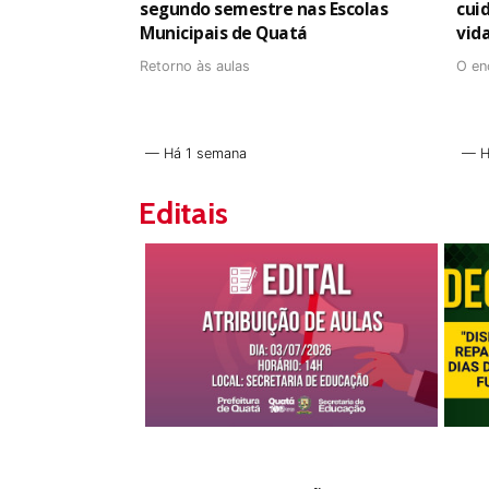
segundo semestre nas Escolas
cui
Municipais de Quatá
vid
Retorno às aulas
O en
Há 1 semana
H
Editais