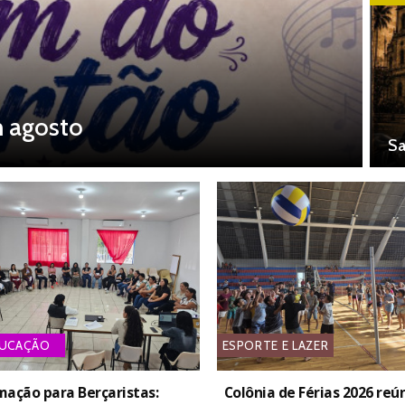
m agosto
Sa
UCAÇÃO
ESPORTE E LAZER
mação para Berçaristas:
Colônia de Férias 2026 reú