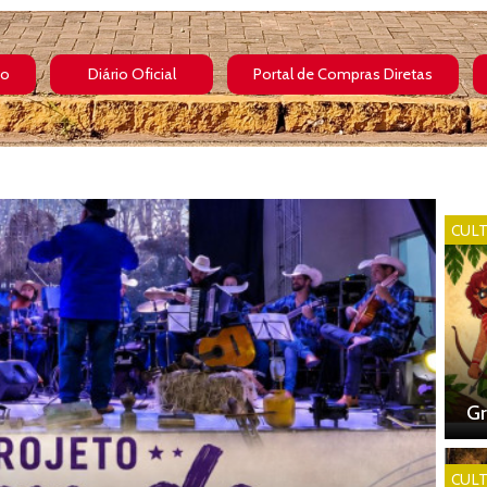
ão
Diário Oficial
Portal de Compras Diretas
CULT
Gr
CULT