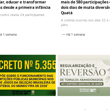
dar, educar e transformar
mais de 580 participações
as desde a primeira infância
dois dias de muita divers
Quatá
contro reuniu 24 participantes
A colônia ocorreu nos dias 22 e
julho
á 1 semana
Há 1 semana