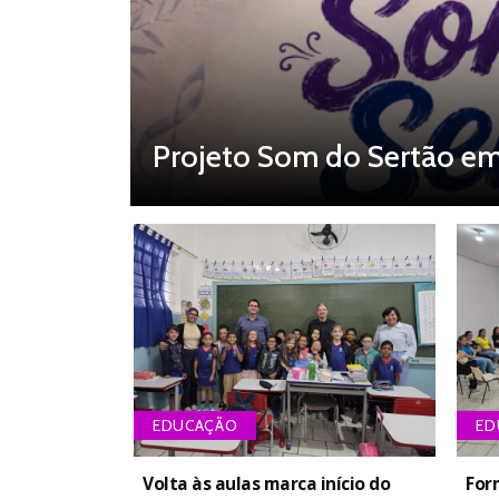
Projeto Som do Sertão e
EDUCAÇÃO
ED
Volta às aulas marca início do
For