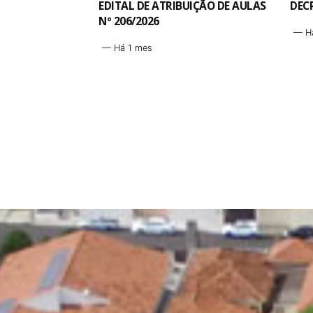
IÇÃO DE AULAS
DECRETO N.o 5.355
REG
TÚM
Há 1 mes
CEM
H