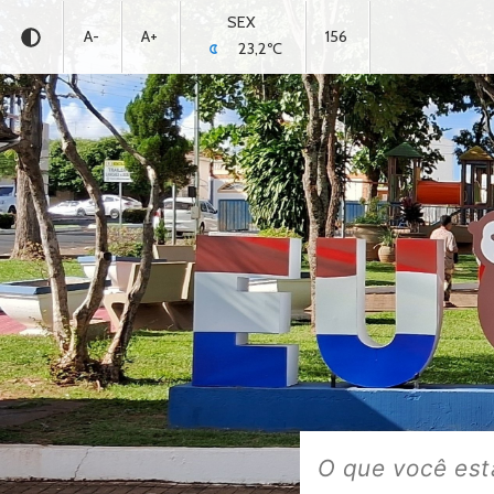
SEX
A-
A+
156
23,2ºC