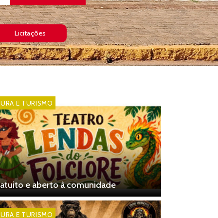
Licitações
URA E TURISMO
atuito e aberto à comunidade
URA E TURISMO