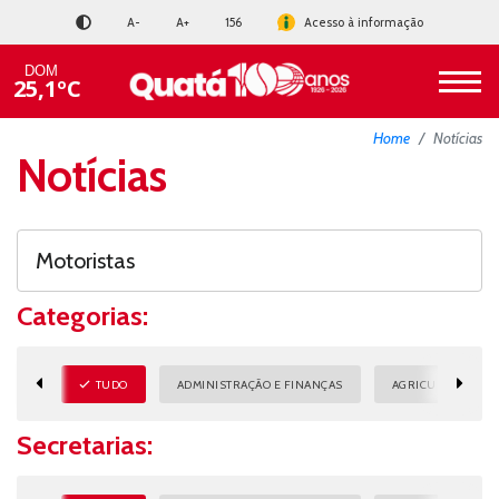
A-
A+
156
Acesso à informação
DOM
25,1ºC
Home
Notícias
Notícias
Categorias:
TUDO
ADMINISTRAÇÃO E FINANÇAS
AGRICULTURA E M
Secretarias: