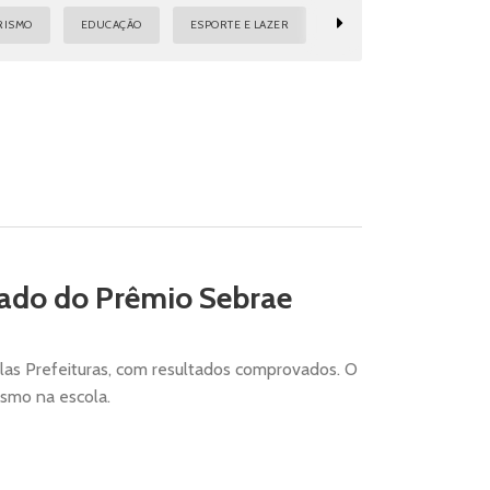
RISMO
EDUCAÇÃO
ESPORTE E LAZER
INFRAESTRUTURA, URBANI
cado do Prêmio Sebrae
las Prefeituras, com resultados comprovados. O
smo na escola.