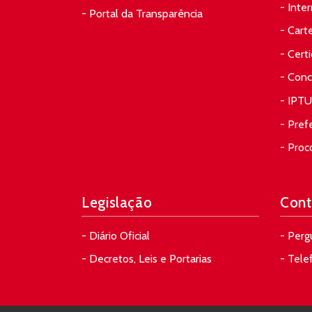
- Inte
- Portal da Transparência
- Cart
- Cert
- Conc
- IPTU
- Pref
- Proc
Legislação
Cont
- Diário Oficial
- Perg
- Decretos, Leis e Portarias
- Tele