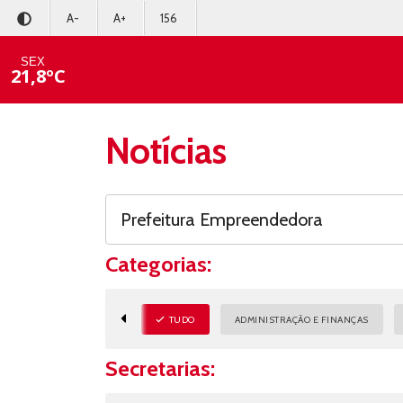
A-
A+
156
SEX
21,8ºC
Notícias
Categorias:
TUDO
ADMINISTRAÇÃO E FINANÇAS
Secretarias: