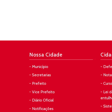
Nossa Cidade
Cida
- Município
- Defe
- Secretarias
- Nota 
- Prefeito
- Curs
- Vice Prefeito
- Lei 
entulh
- Diário Oficial
- Sist
- Notificações