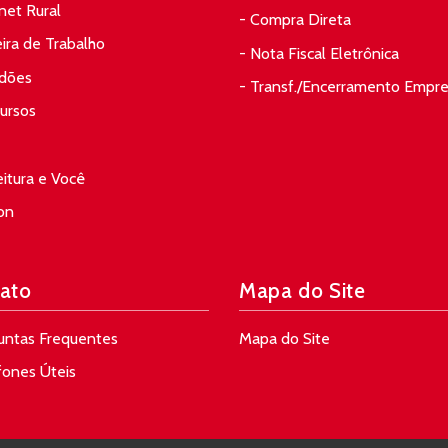
rnet Rural
- Compra Direta
eira de Trabalho
- Nota Fiscal Eletrônica
idões
- Transf./Encerramento Empr
ursos
eitura e Você
on
ato
Mapa do Site
untas Frequentes
Mapa do Site
fones Úteis