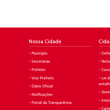
Nossa Cidade
Cida
- Município
- Defe
- Secretarias
- Nota 
- Prefeito
- Curs
- Vice Prefeito
- Lei 
entulh
- Diário Oficial
- Sist
- Notificações
- Inte
- Portal da Transparência
- Cart