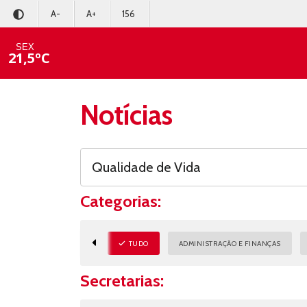
A-
A+
156
SEX
21,5ºC
Notícias
Categorias:
TUDO
ADMINISTRAÇÃO E FINANÇAS
Secretarias: