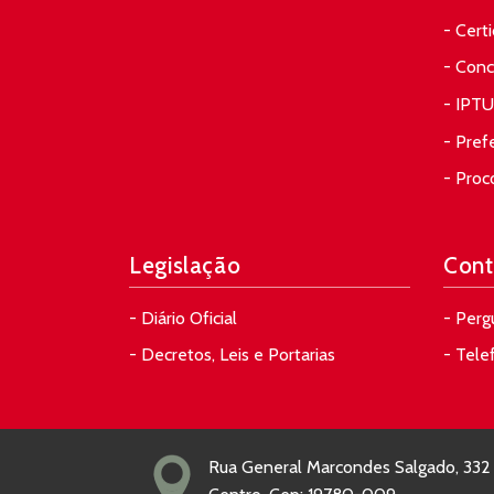
- Cert
- Conc
- IPTU
- Pref
- Proc
Legislação
Cont
- Diário Oficial
- Perg
- Decretos, Leis e Portarias
- Tele
Rua General Marcondes Salgado, 332