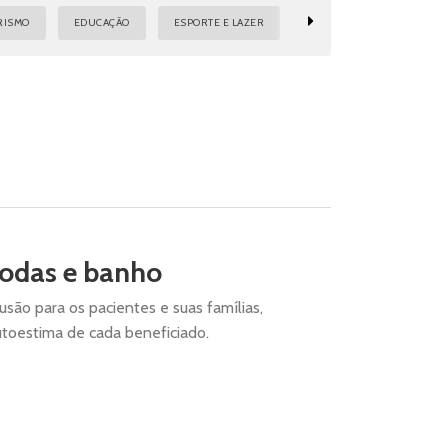
RISMO
EDUCAÇÃO
ESPORTE E LAZER
INFRAESTRUTURA, URBANI
rodas e banho
usão para os pacientes e suas famílias,
toestima de cada beneficiado.