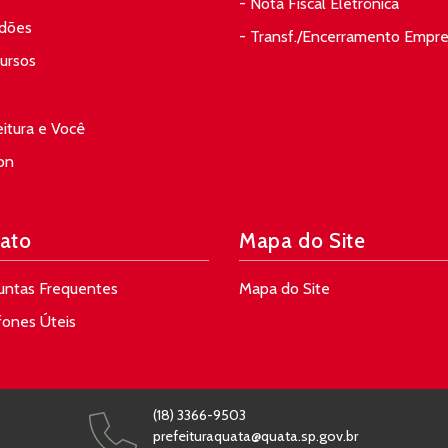
- Nota Fiscal Eletrônica
idões
- Transf./Encerramento Empr
ursos
eitura e Você
on
ato
Mapa do Site
untas Frequentes
Mapa do Site
fones Úteis
(18) 3366-9503
prefeituraquata@quata.sp.gov.br