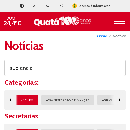
A-
A+
156
Acesso à informação
DOM
24,4ºC
Home
Notícias
Notícias
Categorias:
TUDO
ADMINISTRAÇÃO E FINANÇAS
AGRICULTURA E M
Secretarias: