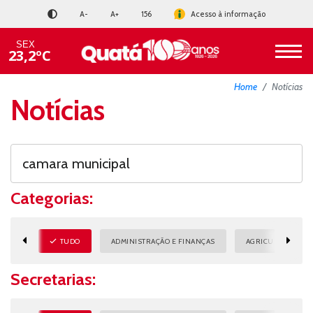
A-
A+
156
Acesso à informação
SEX
23,2ºC
Home
Notícias
Notícias
Categorias:
TUDO
ADMINISTRAÇÃO E FINANÇAS
AGRICULTURA E M
Secretarias: