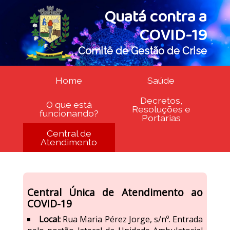
Quatá contra a
COVID-19
Comitê de Gestão de Crise
Home
Saúde
Decretos,
O que está
Resoluções e
funcionando?
Portarias
Central de
Atendimento
Central Única de Atendimento ao
COVID-19
Local:
Rua Maria Pérez Jorge, s/nº. Entrada