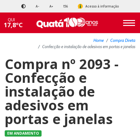
A-
A+
156
Acesso à informação
QUI
17,8ºC
Home
Compra Direta
Confecção e instalação de adesivos em portas e janelas
Compra nº 2093 -
Confecção e
instalação de
adesivos em
portas e janelas
EM ANDAMENTO