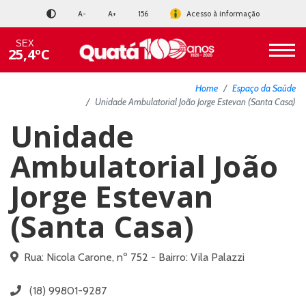
A-
A+
156
Acesso à informação
SEX
25,4ºC
Home
Espaço da Saúde
Unidade Ambulatorial João Jorge Estevan (Santa Casa)
Unidade
Ambulatorial João
Jorge Estevan
(Santa Casa)
Rua: Nicola Carone, nº 752 - Bairro: Vila Palazzi
(18) 99801-9287