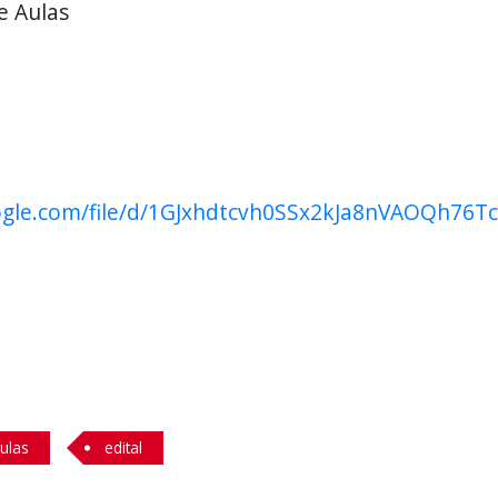
e Aulas
oogle.com/file/d/1GJxhdtcvh0SSx2kJa8nVAOQh76T
ulas
edital