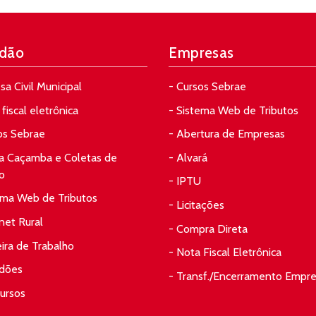
dão
Empresas
sa Civil Municipal
- Cursos Sebrae
fiscal eletrônica
- Sistema Web de Tributos
os Sebrae
- Abertura de Empresas
da Caçamba e Coletas de
- Alvará
o
- IPTU
ema Web de Tributos
- Licitações
rnet Rural
- Compra Direta
eira de Trabalho
- Nota Fiscal Eletrônica
idões
- Transf./Encerramento Empr
ursos