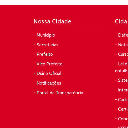
Nossa Cidade
Cida
- Município
- Defe
- Secretarias
- Nota 
- Prefeito
- Curs
- Vice Prefeito
- Lei 
entulh
- Diário Oficial
- Sist
- Notificações
- Inte
- Portal da Transparência
- Cart
- Cert
- Conc