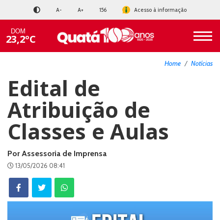
A-
A+
156
Acesso à informação
DOM
23,2ºC
Home
Notícias
Edital de
Atribuição de
Classes e Aulas
Por Assessoria de Imprensa
13/05/2026 08:41