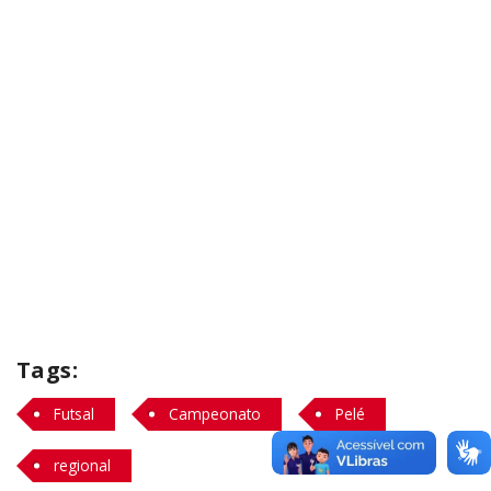
Tags:
Futsal
Campeonato
Pelé
regional