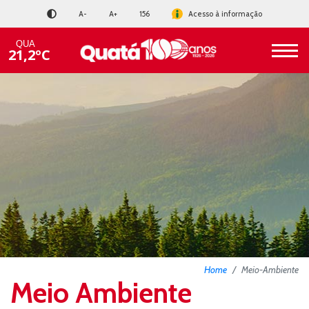
A-
A+
156
Acesso à informação
QUA
21,2ºC
Home
Meio-Ambiente
Meio Ambiente