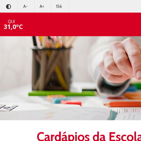
A-
A+
156
QUI
31,0ºC
Cardápios da Escol